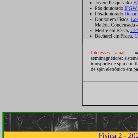
Jovem Pesquisador
F
Pós-doutorado
IFGW
Pós-doutorado
Depart
Doutor em Física,
Los
Matéria Condensada - 
Mestre em Física,
UF
Bacharel em Física,
U
Interesses atuais:
mate
semimagnéticos; sistem
transporte de spin em f
de spin eletrônico em p
Física 2 - 20