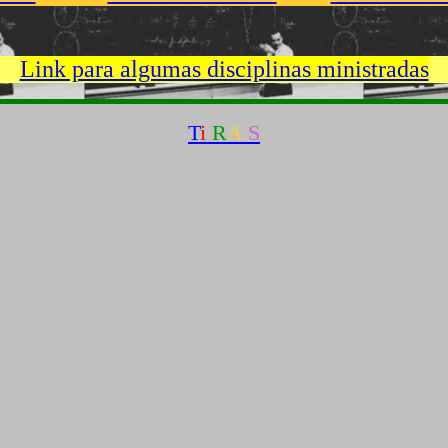
Link para algumas disciplinas ministradas
T
i
R
A
S