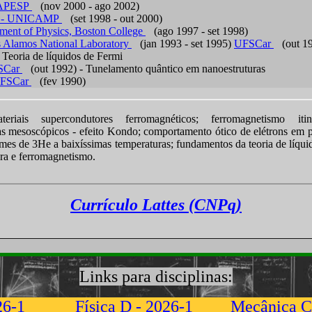
APESP
(nov 2000 - ago 2002)
 - UNICAMP
(set 1998 - out 2000)
ment of Physics, Boston College
(ago 1997 - set 1998)
 Alamos National Laboratory
(jan 1993 - set 1995)
UFSCar
(out 19
Teoria de líquidos de Fermi
SCar
(out 1992) - Tunelamento quântico em nanoestruturas
FSCar
(fev 1990)
riais supercondutores ferromagnéticos; ferromagnetismo itine
as mesoscópicos - efeito Kondo; comportamento ótico de elétrons em p
ilmes de 3He a baixíssimas temperaturas; fundamentos da teoria de líqui
ara e ferromagnetismo.
Currículo Lattes (CNPq)
Links para disciplinas:
26-1
Física D - 2026-1
Mecânica Cl