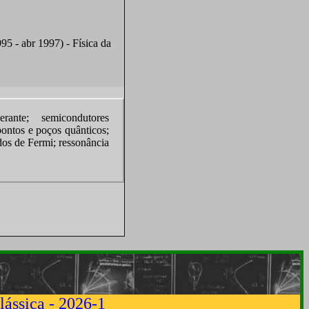
95 - abr 1997) - Física da
rante; semicondutores
ontos e poços quânticos;
dos de Fermi; ressonância
ássica - 2026-1